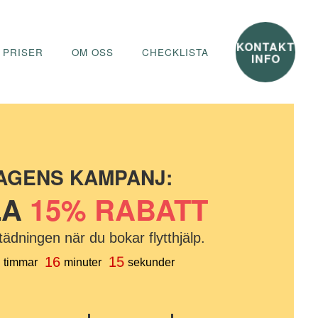
KONTAKT
 PRISER
OM OSS
CHECKLISTA
INFO
AGENS KAMPANJ:
LA
15% RABATT
städningen när du bokar flytthjälp.
15
6
16
timmar
minuter
sekunder