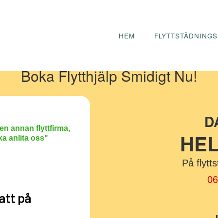
HEM
FLYTTSTÄDNINGS
Boka Flytthjälp Smidigt Nu!
D
 en annan flyttfirma,
HE
a anlita oss"
På flytt
0