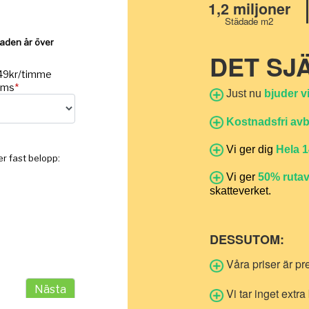
1,2 miljoner
Städade m2
DET SJ
Just nu
bjuder v
Kostnadsfri av
Vi ger dig
Hela 1
Vi ger
50% ruta
skatteverket.
DESSUTOM:
Våra priser är pr
Vi tar inget extra