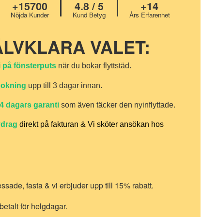
+15700
4.8 / 5
+14
Nöjda Kunder
Kund Betyg
Års Erfarenhet
ÄLVKLARA VALET:
i på fönsterputs
när du bokar flyttstäd.
bokning
upp till 3 dagar innan.
4 dagars garanti
som även täcker den nyinflyttade.
vdrag
direkt på fakturan & Vi sköter ansökan hos
essade, fasta & vi erbjuder upp till 15% rabatt.
 betalt för helgdagar.